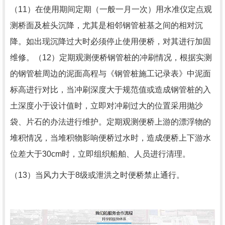
（11）在使用期间定期（一般一月一次）用水准仪定点观
测桥面及桩头沉降，尤其是相邻钢管桩基之间的相对沉
降。如出现沉降过大时必须停止使用便桥，对其进行加固
维修。（12）定期观测便桥钢管桩的冲刷情况，根据实测
的钢管桩周边的泥面高程与《钢管桩施工记录表》中泥面
标高进行对比，当冲刷深度大于规范值或造成钢管桩的入
土深度小于设计值时，立即对冲刷过大的位置采用抛沙
袋、片石的办法进行维护。定期观测便桥上游的漂浮物的
堆积情况，当堆积物影响便桥过水时，造成便桥上下游水
位差大于30cm时，立即组织船舶、人员进行清理。
（13）当风力大于8级或泄洪之时便桥禁止通行。