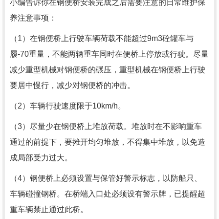
小编告诉你在
钢便桥
安装完成之后需要注意的日常维护保
养注意事项：
（1）在钢便桥上行驶车辆荷载不能超过9m3砼罐车与
履-70重量，不能两辆重车同时在便桥上停放或行驶。尽量
减少重型机械对钢便桥的碾压，重型机械在钢便桥上行驶
要居中慢行，减少对钢便桥的冲击。
（2）车辆行驶速度限于10km/h。
（3）尽量少在钢便桥上堆放荷载。堆放时在不影响重车
通过的前提下，要摊开均匀堆放，不得集中堆放，以免造
成局部受力过大。
（4）钢便桥上必须设置与保管好警示标志，以防船只、
车辆碰撞钢桥。在桥端入口处必须设有警示牌，已提醒超
重车辆禁止通过此桥。