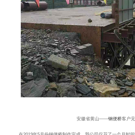
架桥安装
钢架桥回收
安徽省黄山——
钢便桥
客户
在2019年5月份钢便桥制作完成，我公司仅花了一个月时