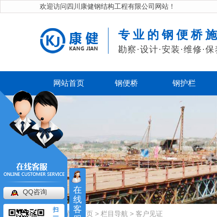
欢迎访问四川康健钢结构工程有限公司网站！
专业的钢便桥
勘察·设计·安装·维修·保
网站首页
钢便桥
钢护栏
在
QQ咨询
线
客
扫
当前位置：
首页
>
栏目导航
>
客户见证
一