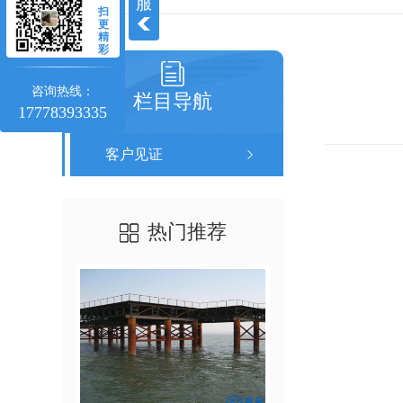
服
扫
更
精
彩
咨询热线：
栏目导航
17778393335
客户见证
热门推荐