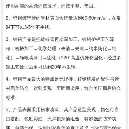
使用高端的高频焊接技术，焊接平整、坚固。
2、锌钢镀锌管的管材表面含锌量达到60-80mm/㎡，在常
温下可以3-5年不生锈。
3、锌钢产品是把镀锌管再次深加工。锌钢护栏工艺流
程：机械加工→化学处理（去油→去灰→纳米陶化→钝
化）→静电喷涂（→固化（220°高温仿搪瓷固化）经过多
道工艺处理后更可达到20年不生锈。
4、锌钢产品最大的特点是无焊接，锌钢研发的配件与管
材完美结合，达到美观、牢固而适用，符合美国栅栏协会
标准。
5、产品表面采用粉末喷涂。其产品造型美观，颜色可自
由搭配，色胜彩虹，无焊接穿插组合，有超强的防护功
能，自洁环保，达到国家提倡的真正意义上的低碳环保绿