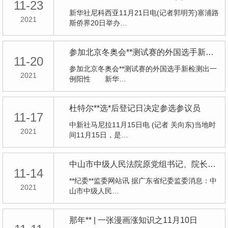
11-23
新华社尼科西亚11月21日电(记者郭明芳)塞浦路
2021
斯侨界20日举办…
参加北京冬奥会**测试赛的外国选手新检测出一例阳性
11-20
参加北京冬奥会**测试赛的外国选手新检测出一
2021
例阳性 新华…
杜特尔**选*后登记日决定参选参议员
11-17
中新社马尼拉11月15日电 (记者 关向东)当地时
2021
间11月15日，是…
中山市中级人民法院原党组书记、院长潘墀接受审查调查
11-14
**纪委**监委网站讯 据广东省纪委监委消息：中
2021
山市中级人民…
那年** | 一张漫画涨知识之11月10日