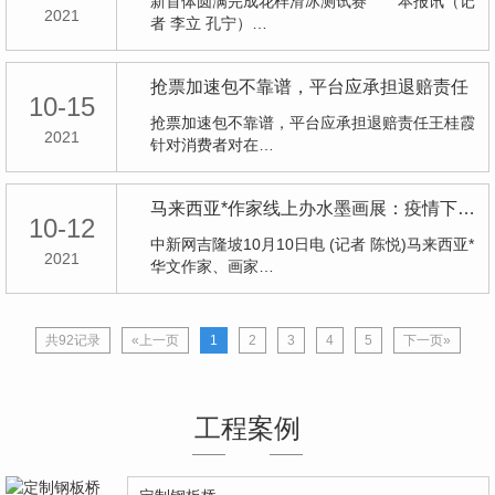
新首体圆满完成花样滑冰测试赛 本报讯（记
2021
者 李立 孔宁）…
抢票加速包不靠谱，平台应承担退赔责任
10-15
抢票加速包不靠谱，平台应承担退赔责任王桂霞
2021
针对消费者对在…
马来西亚*作家线上办水墨画展：疫情下传统艺术有抚慰人心的力量
10-12
中新网吉隆坡10月10日电 (记者 陈悦)马来西亚*
2021
华文作家、画家…
共92记录
«上一页
1
2
3
4
5
下一页»
工程案例