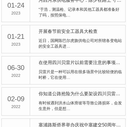
河西河东供电服务中心：除夕在路上 守护万家灯火
01-24
“于浩，测温枪、记录本和其他工器具都准备好
2023
了吗，按照保电…
开展春节前安全工器具大检查
01-21
近日，国网陈巴尔虎旗供电公司对所辖各变电站
2023
的安全工器具进…
在使用四川贝雷片以前需要注意的事项有这几点
06-30
贝雷片是一种可以用在很多场景中比较轻便的临
2022
时桥，它在使用…
你知道公路抢险为什么要架设四川贝雷桥吗？
02-09
有时候遇到洪水山体滑坡等导致公路损坏，会发
2022
生意外，但是想…
塞浦路斯侨界举办庆祝中塞建交50周年线上座谈会