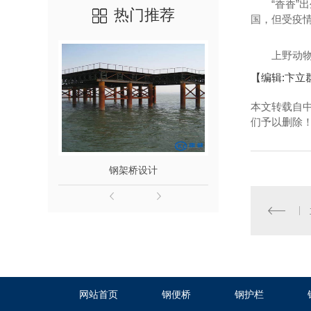
“香香”出生
热门推荐
国，但受疫情
上野动物园日
【编辑:卞立
本文转载自
们予以删除
钢架桥设计
钢
网站首页
钢便桥
钢护栏