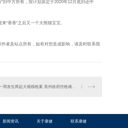
香”归中方所有，按计划原定于2020年12月底归还中
迎来“香香”之后又一个大熊猫宝宝。
原作者及站点所有，如有对您造成影响，请及时联系我
钢架桥施工
一周发生两起大规模枪案 美州政府控枪难在哪？
新闻资讯
关于康健
联系康健