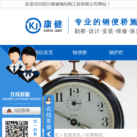
欢迎访问四川康健钢结构工程有限公司网站！
专业的钢便桥
勘察·设计·安装·维修·保
网站首页
钢便桥
钢护栏
在
QQ咨询
线
客
扫
一
服
扫
更
当前位置：
首页
>
新闻资讯
>
时事聚焦