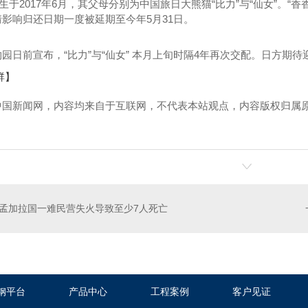
于2017年6月，其父母分别为中国旅日大熊猫“比力”与“仙女”。“香
影响归还日期一度被延期至今年5月31日。
前宣布，“比力”与“仙女” 本月上旬时隔4年再次交配。日方期待
群】
中国新闻网，内容均来自于互联网，不代表本站观点，内容版权归属
！
架桥安装
钢架桥回收
孟加拉国一难民营失火导致至少7人死亡
钢平台
产品中心
工程案例
客户见证